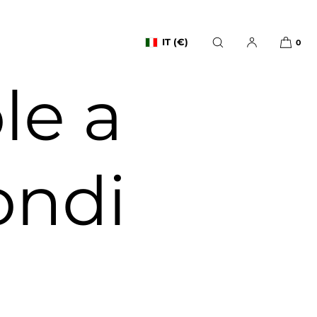
IT (€)
0
ole a
ondi