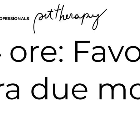
OFESSIONALS
4 ore: Fav
fra due m