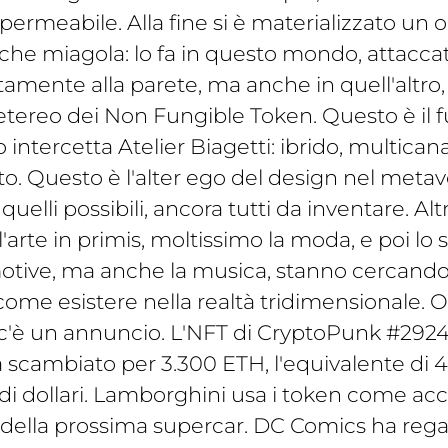
ermeabile. Alla fine si è materializzato un o
che miagola: lo fa in questo mondo, attacca
amente alla parete, ma anche in quell'altro,
etereo dei Non Fungible Token. Questo è il 
 intercetta Atelier Biagetti: ibrido, multicana
to. Questo è l'alter ego del design nel metav
quelli possibili, ancora tutti da inventare. Altr
 l'arte in primis, moltissimo la moda, e poi lo 
otive, ma anche la musica, stanno cercando
come esistere nella realtà tridimensionale. 
c'è un annuncio. L'NFT di CryptoPunk #2924
scambiato per 3.300 ETH, l'equivalente di 4
 di dollari. Lamborghini usa i token come acc
 della prossima supercar. DC Comics ha rega