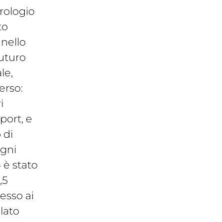
rologio
to
 nello
futuro
le,
erso:
i
sport, e
 di
Ogni
 è stato
,5
esso ai
lato