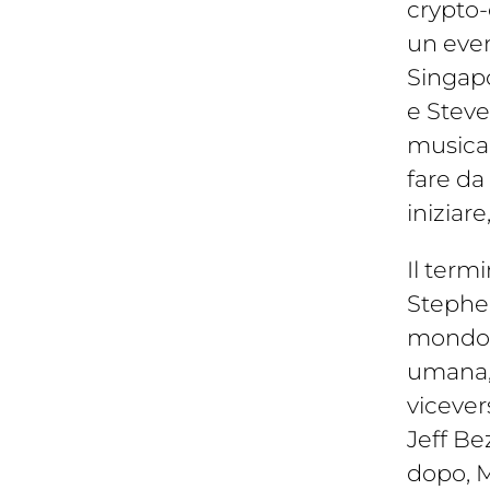
crypto-
un even
Singapo
e Steve
musical
fare da
iniziare
Il ter
mi
Stephe
mondo d
umana, c
vicever
Jeff Be
dopo, M