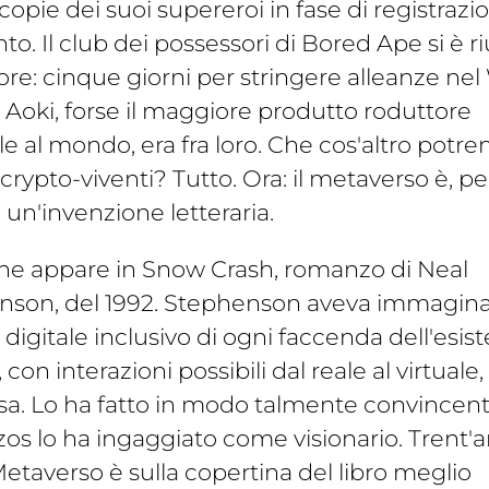
copie dei suoi supereroi in fase di registrazi
to. Il club dei possessori di Bored Ape si è ri
re: cinque giorni per stringere alleanze nel
 Aoki, forse il maggiore produtto roduttore
e al mondo, era fra loro. Che cos'altro pot
 crypto-viventi? Tutto. Ora: il metaverso è, pe
, un'invenzione letteraria.
ne appare in Snow Crash, romanzo di Neal
nson, del 1992. Stephenson aveva immagin
igitale inclusivo di ogni faccenda dell'esis
on interazioni possibili dal reale al virtuale,
sa. Lo ha fatto in modo talmente convincen
zos lo ha ingaggiato come visionario. Trent'a
etaverso è sulla copertina del libro meglio