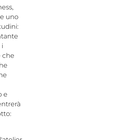
ness,
che uno
tudini:
ntante
 i
e che
che
one
o e
entrerà
tto:
'atelier