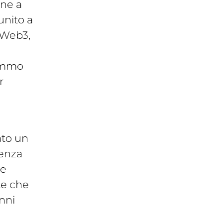
one a
unito a
 Web3,
remmo
r
ato un
tenza
 e
te che
nni