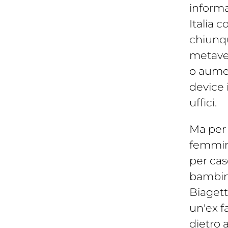
informa
Italia 
chiunqu
metavers
o aume
device 
uffici.
Ma per 
femmina
per cas
bambina
Biagett
un'ex f
dietro a