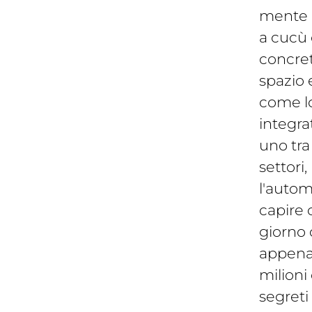
mente p
a cucù 
concret
spazio 
come lo
integra
uno tra 
settori,
l'autom
capire
giorno 
appena 
milioni
segreti