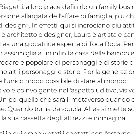
Biagetti: a loro piace definirlo un family busi
er
sione allargata dell'affare di famiglia, più 
i design». In effetti, qui si incrociano più atti
 è architetto e designer, Laura è artista e ca
 Altea una giocatrice esperta di Toca Boca. Per
assomiglia a un'infinita casa delle bambol
redare e popolare di personaggi e di storie 
o altri personaggi e storie. Per la generazi
 l'unico modo possibile di stare al mondo:
vo e coinvolgente nell'aspetto uditivo, visiv
. Un po' quello che sarà il metaverso quando 
e. Quando torna da scuola, Altea si mette so
la sua cassetta degli attrezzi e immagina.
 in cui erano vietati i contatti con l'esterno, l