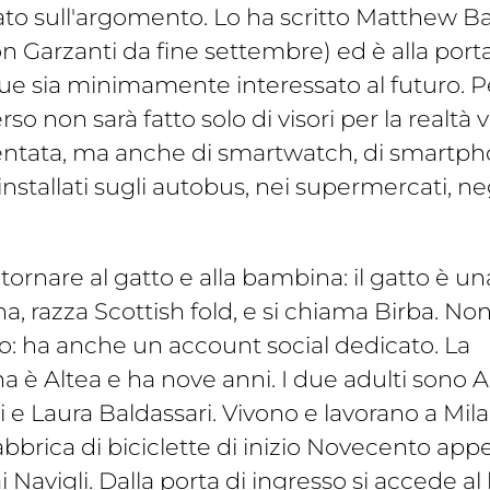
to sull'argomento. Lo ha scritto Matthew Bal
con Garzanti da fine settembre) ed è alla porta
e sia minimamente interessato al futuro. Pe
o non sarà fatto solo di visori per la realtà v
ntata, ma anche di smartwatch, di smartpho
installati sugli autobus, nei supermercati, ne
tornare al gatto e alla bambina: il gatto è un
, razza Scottish fold, e si chiama Birba. Non 
o: ha anche un account social dedicato. La
 è Altea e ha nove anni. I due adulti sono A
i e Laura Baldassari. Vivono e lavorano a Mila
abbrica di biciclette di inizio Novecento app
i Navigli. Dalla porta di ingresso si accede al l