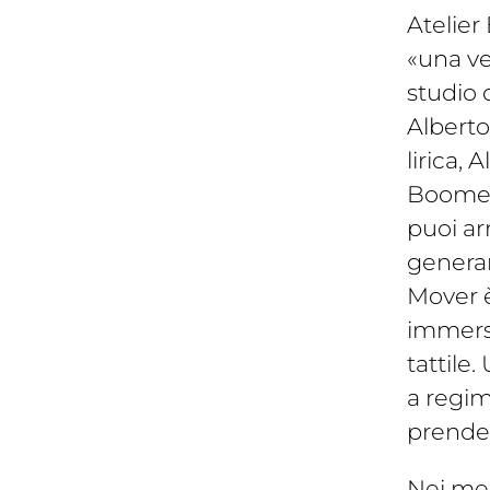
Atelier 
«una v
studio d
Alberto
lirica,
Boomer 
puoi ar
generan
Mover è
immersi
tattile
a regim
prende 
Nei mesi